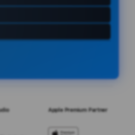
ua kalangan pemain di Indonesia.
dan isi data yang diperlukan. Setelah akun
akan satu akun saja.
 di Indonesia. Anda dapat mengakses situs
at koneksi menjadi tidak stabil.
uh. Sebagai partner resmi Slot88, POS4D
an pengalaman bermain yang nyaman dan
udio
Apple Premium Partner