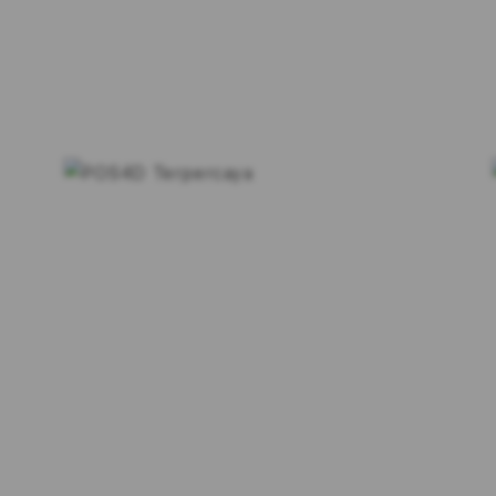
Open
media
2
in
modal