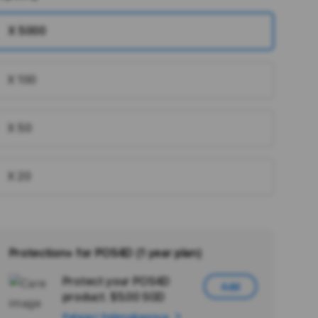
X 5000
X 100
X 50
X 20
Protection+ for POS4D (1 year plan)
Protect your POS4D
Add
Add
product.
$5.00 SGD
Apple
Pelajari Selengkapnya