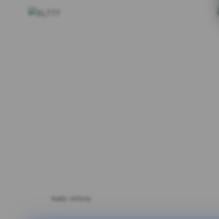
Open
media
6
in
modal
Open
of
NaN
/
-Infinity
media
8