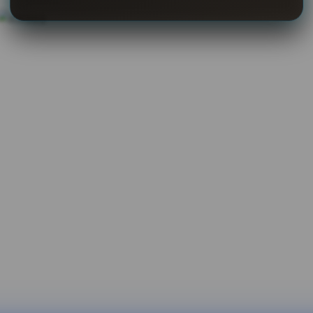
Open
media
7
in
modal
Open
media
9