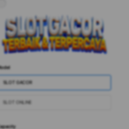
odel
SLOT GACOR
SLOT ONLINE
apacity