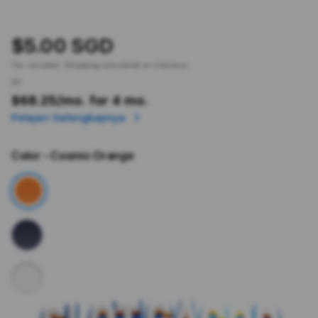
$5.00 SGD
Tax included.
Shipping
calculated at checkout.
or
$68.25
/mo. for 4 mo.
Pelajari Selengkapnya
Color
- Cosmic Orange