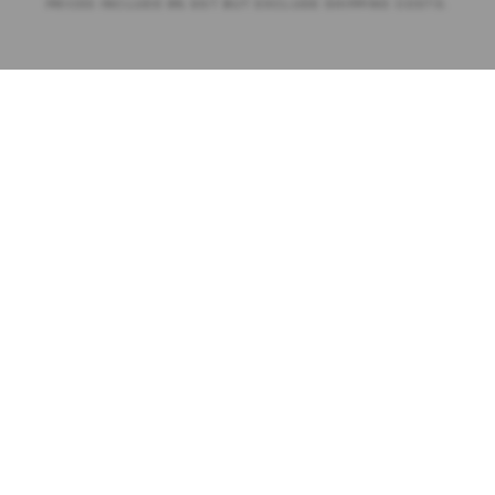
PRICES INCLUDE 9% GST BUT EXCLUDE SHIPPING COSTS.
S
i
n
g
l
e
c
o
l
u
m
n
a
c
c
o