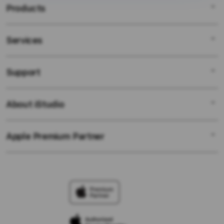
untuk memastikan pengalaman
Products
bermain yang nyaman dan
terpercaya.
Services
SLOT88
SLOT GACOR
Support
AppleCare+
POS4D
Corporate
SLOT ONLINE
About iStudio
My Account
SLOT GACOR
SITUS SLOT
Collection & Delivery
Elush Service Provider
SLOT GACOR MAXWIN
Apple Premium Partner
About Us
Returns & Exchanges
Financing Options
POS4D
Find an iStudio near you
Contact Us
Trade-in
LINK RESMI
Why Shop at iStudio
FAQ
Traveller’s Reservation
Elush Corporate Website
Privacy Policy
Site Terms of Use