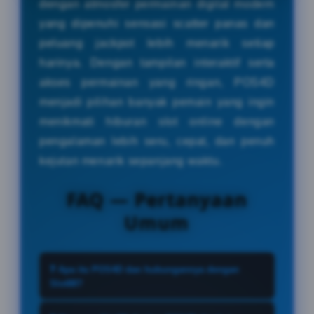
dengan atmosfer permainan digital modern
yang dipenuhi sensasi scatter panas dan
peluang jackpot lebih menarik setiap
harinya. Dengan tampilan interaktif serta
akses permainan yang ringan, POS4D
menjadi pilihan banyak pemain yang ingin
menikmati hiburan slot online dengan
pengalaman lebih seru, cepat, dan penuh
kejutan menarik sepanjang waktu.
FAQ — Pertanyaan
Umum
❓ Apa itu POS4D dan hubungannya dengan
Slot88?
POS4D merupakan situs penyedia