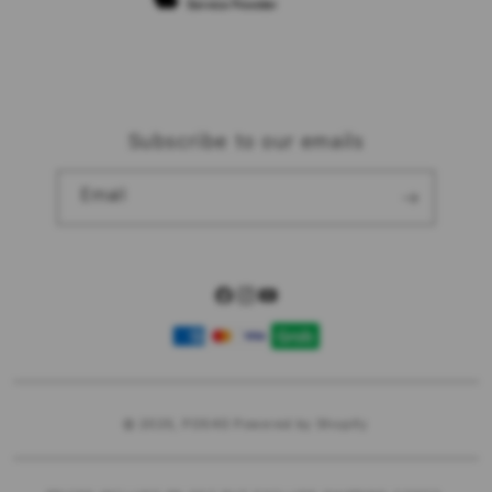
Subscribe to our emails
Email
Facebook
Instagram
YouTube
Payment
methods
© 2025,
POS4D
Powered by Shopify