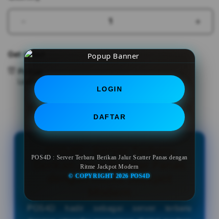
Decrease
Incr
quantity
quant
for
for
Get it fast
POS4D
POS
:
:
Pickup
Server
Serv
Loading store
Terbaru
Terb
LOGIN
Berikan
Beri
Jalur
Jalur
DAFTAR
Scatter
Scatt
Panas
Pana
dengan
deng
Ritme
Ritm
POS4D : Server Terbaru
POS4D : Server Terbaru Berikan Jalur Scatter Panas dengan
Jackpot
Jack
Berikan Jalur Scatter Panas
Ritme Jackpot Modern
Modern
Mode
dengan Ritme Jackpot
© COPYRIGHT 2026 POS4D
Modern
POS4D hadir sebagai server terbaru