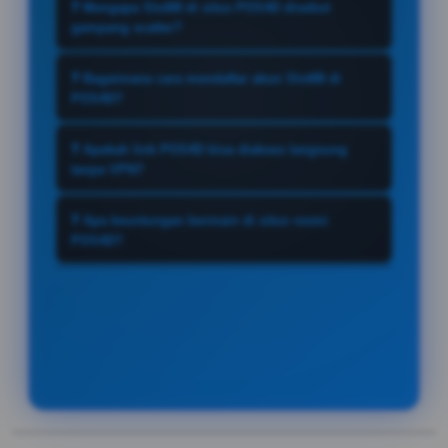
❓ Mengapa Slot88 di situs POS4D disebut
layanan slot online yang telah
gampang scatter?
memiliki lisensi resmi sebagai mitra
Game yang tersedia di POS4D
utama Slot88 di Indonesia.
❓ Bagaimana cara mendaftar akun Slot88 di
memiliki tingkat kemenangan atau
POS4D?
Kerjasama ini memastikan seluruh
RTP yang sangat tinggi. Seluruh
pemain mendapatkan akses
Proses pendaftaran sangat
koleksi game Slot88 dikurasi
❓ Apakah link POS4D bisa diakses langsung
langsung ke game Slot88 yang asli
sederhana. Kunjungi link slot gacor
tanpa VPN?
berdasarkan algoritma kemenangan
dengan sistem keamanan data
resmi POS4D, pilih menu daftar, dan
terbaru tahun 2026 untuk
Ya, POS4D menyediakan link
terbaik dan jaminan permainan yang
isi data yang diperlukan. Setelah
❓ Apa keuntungan bermain di situs resmi
memberikan peluang maxwin
alternatif resmi anti blokir yang
POS4D?
adil.
akun aktif, Anda bisa langsung
maksimal bagi semua kalangan
dirancang khusus untuk pemain di
menikmati semua jenis permainan
Keuntungan utama adalah keamanan
pemain di Indonesia.
Indonesia. Anda dapat mengakses
slot88 online hanya dengan
transaksi dan jaminan pembayaran
situs dengan lancar dan cepat tanpa
menggunakan satu akun saja.
kemenangan secara penuh. Sebagai
memerlukan aplikasi tambahan
partner resmi Slot88, POS4D
seperti VPN yang sering kali
memberikan bonus melimpah serta
membuat koneksi menjadi tidak
layanan pelanggan yang aktif 24 jam
stabil.