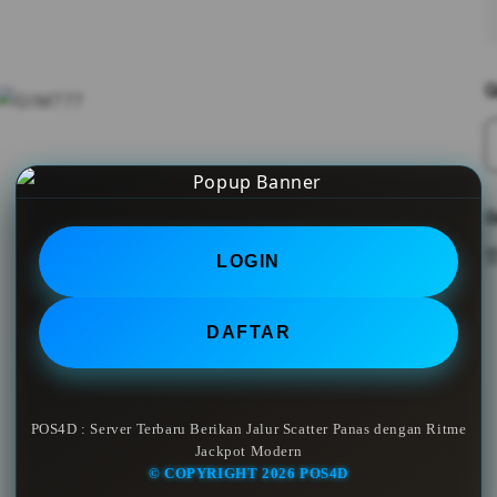
Q
Open
media
5
in
modal
G
LOGIN
DAFTAR
POS4D : Server Terbaru Berikan Jalur Scatter Panas dengan Ritme
Jackpot Modern
© COPYRIGHT 2026 POS4D