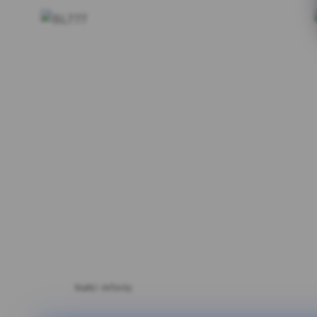
Open
media
6
in
modal
Open
of
NaN
/
-Infinity
media
8