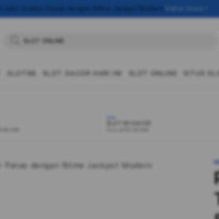
n Jalur Scatter Panas dengan Ritme Jackpot Modern
Daftar Disini !
T
SLOT88
SLOT GACOR HARI INI
SLOT ONLINE
SITUS S
NEW
SLOT 88 GACOR
9.99 SGD
From $752.00 SGD
N