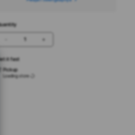
Care
uantity
Decrease
Increase
quantity
quantity
for
for
et it fast
POS4D
POS4D
:
:
Pickup
Server
Server
Loading store
Terbaru
Terbaru
Berikan
Berikan
Jalur
Jalur
Scatter
Scatter
Panas
Panas
dengan
dengan
Ritme
Ritme
Jackpot
Jackpot
Modern
Modern