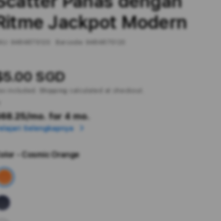
Scatter Panas dengan
Ritme Jackpot Modern
KU:
9484875120
Barcode:
9484875120
$5.00 SGD
ax included.
Shipping
calculated at checkout.
r
68.25
/mo. for 4 mo.
elajari Selengkapnya
olor
- Cosmic Orange