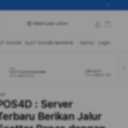
Select your store
Log in
Cart
LOT GACOR
SLOT GACOR MAXWIN
Daftar
Login
NEW
LINK SLOT
SLOT GACOR MAXWIN
From $1888.00 SGD
From $999.00 SGD
EW
POS4D : Server
Terbaru Berikan Jalur