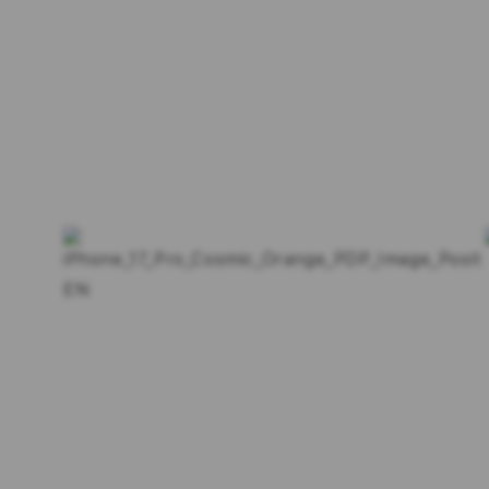
Open
media
1
in
modal