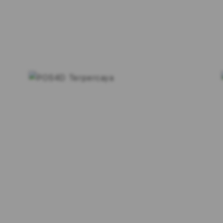
Open
media
2
in
modal