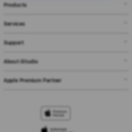
untuk memastikan pengalaman
Products
bermain yang nyaman dan
terpercaya.
Services
SLOT88
SLOT GACOR
Support
AppleCare+
POS4D
Corporate
SLOT ONLINE
About iStudio
My Account
SLOT GACOR
SITUS SLOT
Collection & Delivery
Elush Service Provider
SLOT GACOR MAXWIN
Apple Premium Partner
About Us
Returns & Exchanges
Financing Options
POS4D
Find an iStudio near you
Contact Us
Trade-in
LINK RESMI
Why Shop at iStudio
FAQ
Traveller’s Reservation
Elush Corporate Website
Privacy Policy
Site Terms of Use