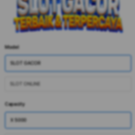
Model
SLOT GACOR
SLOT ONLINE
Capacity
X 5000