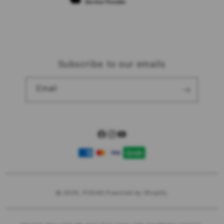
Subscribe to our emails
Email
Facebook
Instagram
YouTube
Payment
methods
© 2025,
POS4D
Powered by Shopify