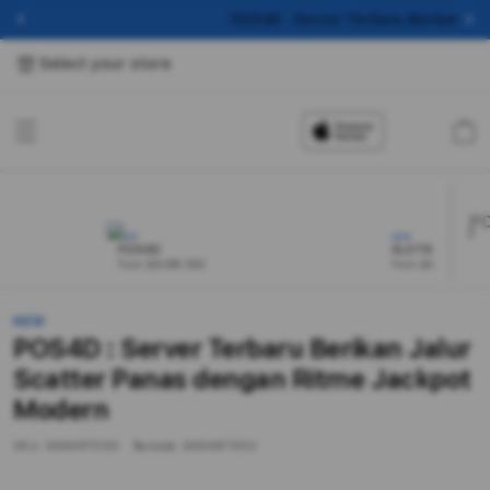
POS4D : Server Terbaru Berikan Ja
Select your store
Cart
NEW
NEW
POS4D
SLOT88
From $8.008 SGD
From $889.99 SGD
NEW
POS4D : Server Terbaru Berikan Jalur
Scatter Panas dengan Ritme Jackpot
Modern
SKU:
9484875120
Barcode:
9484875120