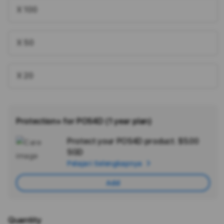
X 100
X 50
X 20
Protection+ for POS4D (1 year plan)
Protect your POS4D product.
$5.00
Ad
SGD
App
Pelajari Selengkapnya
Car
Add
Quantity