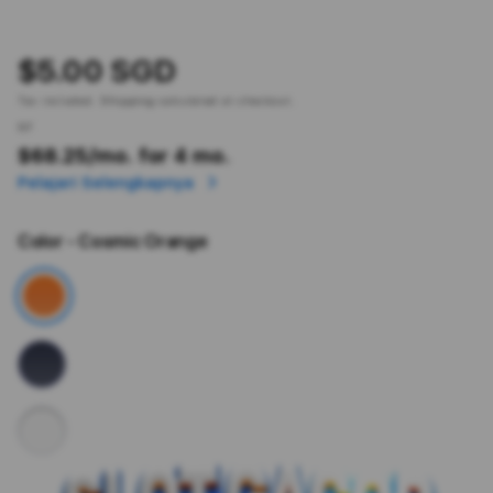
$5.00 SGD
Tax included.
Shipping
calculated at checkout.
or
$68.25
/mo. for 4 mo.
Pelajari Selengkapnya
Color
- Cosmic Orange