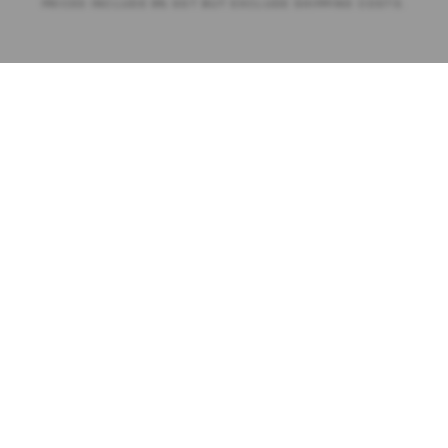
PRICES INCLUDE 9% GST BUT EXCLUDE SHIPPING COSTS.
S
i
n
g
l
e
c
o
l
u
m
n
a
c
c
o