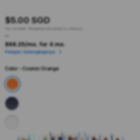
$5.00 SGD
Tax included.
Shipping
calculated at checkout.
or
$68.25
/mo. for 4 mo.
Pelajari Selengkapnya
Color
- Cosmic Orange