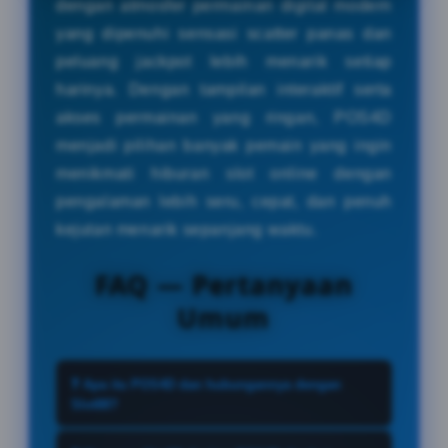
dengan atmosfer permainan digital modern
yang dipenuhi sensasi scatter panas dan
peluang jackpot lebih menarik setiap
harinya. Dengan tampilan interaktif serta
akses permainan yang ringan, POS4D
menjadi pilihan banyak pemain yang ingin
menikmati hiburan slot online dengan
pengalaman lebih seru, cepat, dan penuh
kejutan menarik sepanjang waktu.
FAQ — Pertanyaan
Umum
❓ Apa itu POS4D dan hubungannya dengan
Slot88?
POS4D merupakan situs penyedia