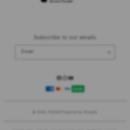
Subscribe to our emails
Email
Facebook
Instagram
YouTube
Payment
methods
© 2025,
POS4D
Powered by Shopify